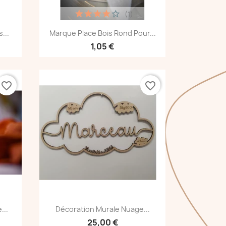
(1)
Voir le produit

...
Marque Place Bois Rond Pour...
1,05 €
favorite_border
favorite_border
Voir le produit

...
Décoration Murale Nuage...
25,00 €