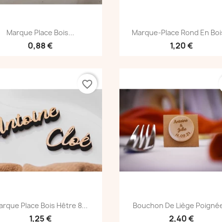
Voir le produit
Voir le produit


Marque Place Bois...
Marque-Place Rond En Bois
0,88 €
1,20 €
favorite_border
Voir le produit
Voir le produit


rque Place Bois Hêtre 8...
Bouchon De Liège Poignée
1,25 €
2,40 €