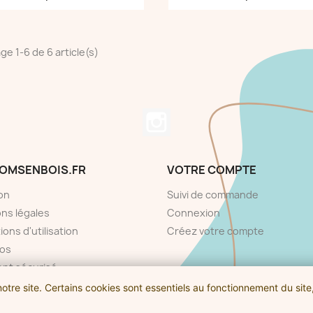
ge 1-6 de 6 article(s)
OMSENBOIS.FR
VOTRE COMPTE
son
Suivi de commande
ns légales
Connexion
ions d'utilisation
Créez votre compte
pos
nt sécurisé
ctez-nous
otre site. Certains cookies sont essentiels au fonctionnement du site
© 2026 - Prenomsenbois.fr par L’Atelier de Clèm