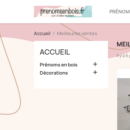
PRÉNOMS
Accueil
Meilleures ventes
MEI
ACCUEIL
Il y a 

Prénoms en bois

Décorations