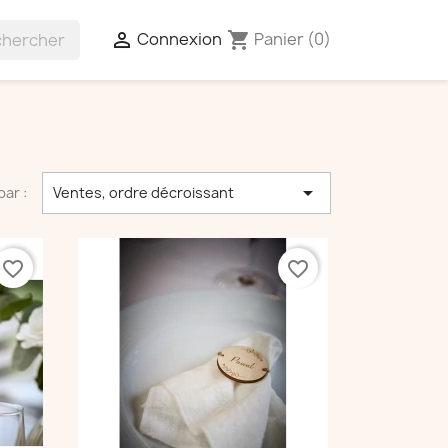
Connexion
Panier
(0)

shopping_cart

par :
Ventes, ordre décroissant
favorite_border
favorite_border