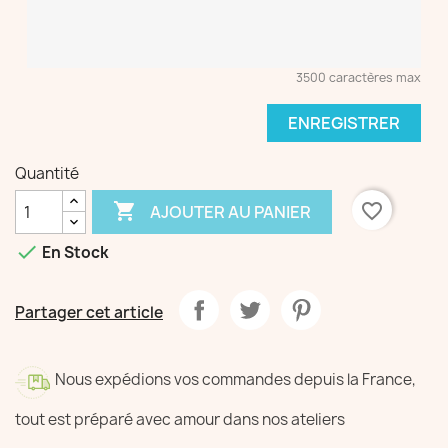
3500 caractères max
ENREGISTRER
Quantité

favorite_border
AJOUTER AU PANIER

En Stock
Partager cet article
Nous expédions vos commandes depuis la France,
tout est préparé avec amour dans nos ateliers