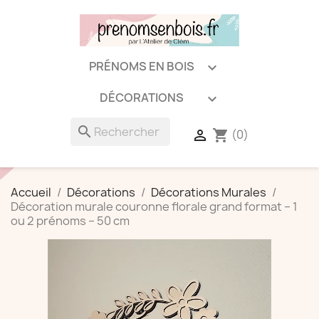
PRÉNOMS EN BOIS

DÉCORATIONS

search
(0)

shopping_cart
Accueil
Décorations
Décorations Murales
Décoration murale couronne florale grand format – 1
ou 2 prénoms – 50 cm