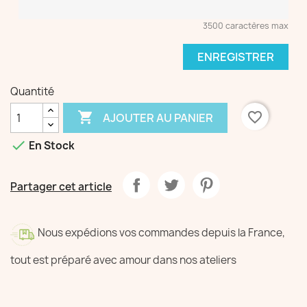
3500 caractères max
ENREGISTRER
Quantité

favorite_border
AJOUTER AU PANIER

En Stock
Partager cet article
Nous expédions vos commandes depuis la France,
tout est préparé avec amour dans nos ateliers