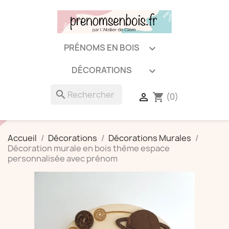
PRÉNOMS EN BOIS

DÉCORATIONS

search
(0)

shopping_cart
Accueil
Décorations
Décorations Murales
Décoration murale en bois thème espace
personnalisée avec prénom