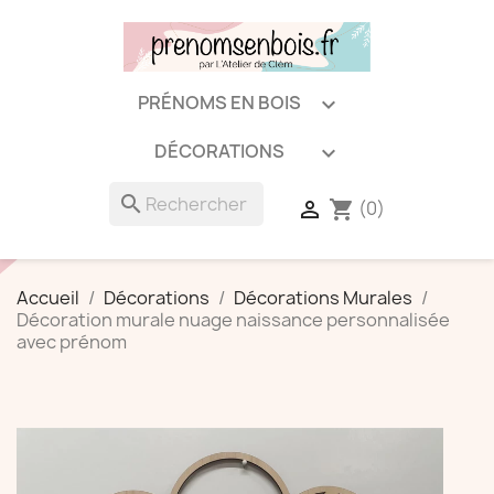
PRÉNOMS EN BOIS

DÉCORATIONS

search
(0)

shopping_cart
Accueil
Décorations
Décorations Murales
Décoration murale nuage naissance personnalisée
avec prénom