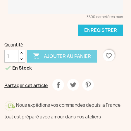
3500 caractères max
ENREGISTRER
Quantité

favorite_border
AJOUTER AU PANIER

En Stock
Partager cet article
Nous expédions vos commandes depuis la France,
tout est préparé avec amour dans nos ateliers